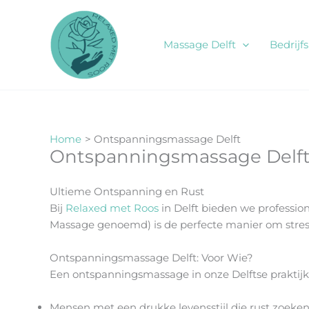
Ga
naar
de
Massage Delft
Bedrijf
inhoud
Home
Ontspanningsmassage Delft
Ontspanningsmassage Delf
Ultieme Ontspanning en Rust
Bij
Relaxed met Roos
in Delft bieden we professio
Massage genoemd) is de perfecte manier om stress
Ontspanningsmassage Delft: Voor Wie?
Een ontspanningsmassage in onze Delftse praktijk i
Mensen met een drukke levensstijl die rust zoeke