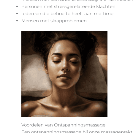
Personen met stressgerelateerde klachten
Iedereen die behoefte heeft aan me-time
Mensen met slaapproblemen
Voordelen van Ontspanningsmassage
Een ontspanningsmassage bij onze massagepraktijk