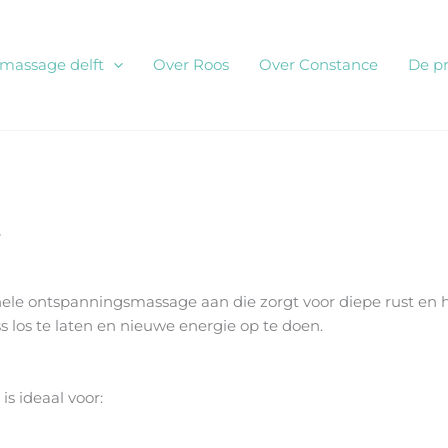
smassage delft
Over Roos
Over Constance
De pr
t
nele ontspanningsmassage aan die zorgt voor diepe rust en
 los te laten en nieuwe energie op te doen.
s ideaal voor:
n