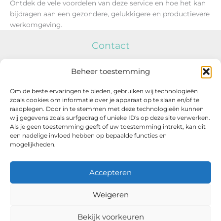
Ontdek de vele voordelen van deze service en hoe het kan
bijdragen aan een gezondere, gelukkigere en productievere
werkomgeving.
Contact
Relaxed met Roos
Beheer toestemming
Tel: +31652525632
Om de beste ervaringen te bieden, gebruiken wij technologieën
zoals cookies om informatie over je apparaat op te slaan en/of te
raadplegen. Door in te stemmen met deze technologieën kunnen
Email:
info@relaxedmetroos.nl
wij gegevens zoals surfgedrag of unieke ID's op deze site verwerken.
Als je geen toestemming geeft of uw toestemming intrekt, kan dit
KvK-nummer 86091093
een nadelige invloed hebben op bepaalde functies en
mogelijkheden.
Accepteren
Weigeren
Copyright © 2026 Relaxed met Roos | Powered by
Astra
WordPress thema
Bekijk voorkeuren